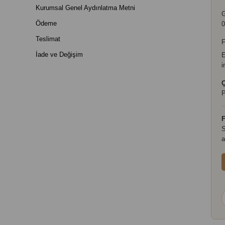
Kurumsal Genel Aydınlatma Metni
Ödeme
0
Teslimat
F
İade ve Değişim
E
i
Ç
P
F
S
a