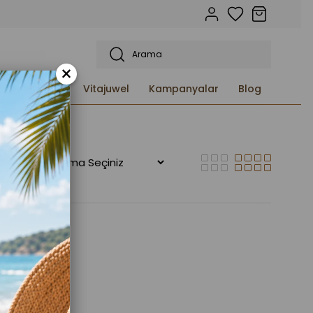
×
etleri ve
Vitajuwel
Kampanyalar
Blog
ikalı 120 ml