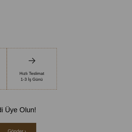
Hızlı Teslimat
1-3 İş Günü
di Üye Olun!
Gönder ›