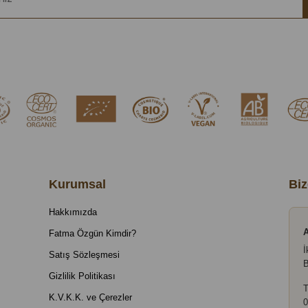
Kurumsal
Biz
Hakkımızda
A
Fatma Özgün Kimdir?
İ
Satış Sözleşmesi
B
Gizlilik Politikası
T
K.V.K.K. ve Çerezler
0