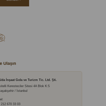
e Ulaşın
lda İnşaat Gıda ve Turizm Tic. Ltd. Şti.
kitelli Keresteciler Sitesi 4A Blok K:5
aşakşehir / İstanbul
el:
 212 670 33 03