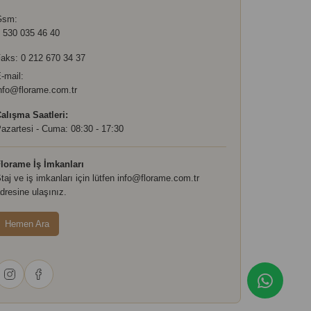
Gsm:
 530 035 46 40
aks: 0 212 670 34 37
-mail:
nfo@florame.com.tr
alışma Saatleri:
azartesi - Cuma: 08:30 - 17:30
lorame İş İmkanları
taj ve iş imkanları için lütfen
info@florame.com.tr
dresine ulaşınız.
Hemen Ara