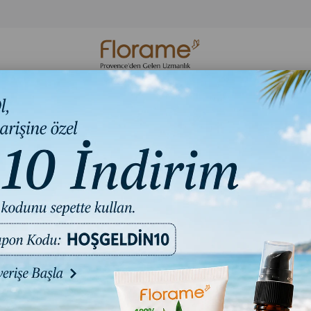
Organik Cilt
Organik Hijyen
Florame Bakım S
Bakım
Ürünleri
Ritüelleri
 Yağları
Florame Organik Kas ve Eklem Ağrısı Masaj Yağı - Arn
1 Ürün