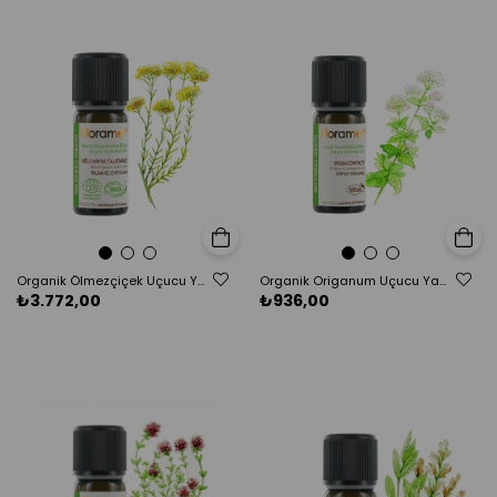
Sepete Ekle
Sepete E
Organik Ölmezçiçek Uçucu Yağı (Helichrysum italicum) - 5 ml
Organik Origanum Uçucu Yağı (Origanum compactum)-5 ml
₺3.772,00
₺936,00