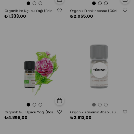
Organik Itır Uçucu Yağı (Pelargonium graveolens) - 5 ml
Organik Frankincense (Günlük) Uçucu Yağı - Boswellia carterii - 5 ml
₺1.333,00
₺2.055,00
TÜKENDI
Sepete Ekle
Organik Gül Uçucu Yağı (Rosa damascena)-1 ml
Organik Yasemin Absolüsü Uçucu Yağı (Jasminum grandiflorum)-1 ml
₺4.859,00
₺2.513,00