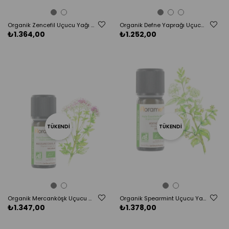
Organik Zencefil Uçucu Yağı (Zingiber officinalis)-5 ml
Organik Defne Yaprağı Uçucu Yağı (Laurus nobilis)-5 ml
₺1.364,00
₺1.252,00
TÜKENDI
TÜKENDI
Organik Mercanköşk Uçucu Yağı - 5 ml
Organik Spearmint Uçucu Yağı (Mentha spicata)-5 ml
₺1.347,00
₺1.378,00