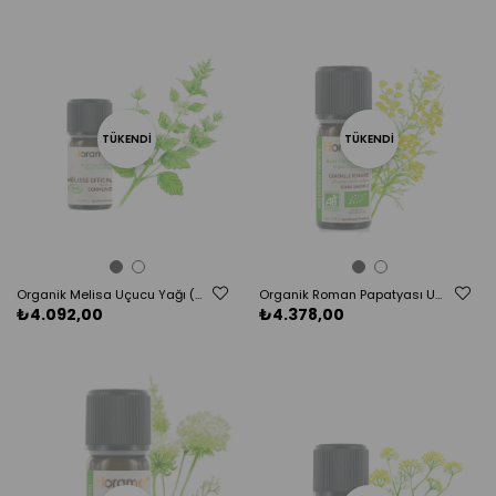
TÜKENDI
TÜKENDI
Organik Melisa Uçucu Yağı (Melissa officinalis) -1 ml
Organik Roman Papatyası Uçucu Yağı (Chamaemelum nobile)-5 ml
₺4.092,00
₺4.378,00