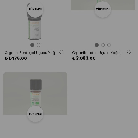
TÜKENDI
TÜKENDI
Organik Zerdeçal Uçucu Yağı (Curcuma longa) - 5 ml
Organik Laden Uçucu Yağı (Cistus ladaniferus)-5 ml
₺1.475,00
₺3.083,00
TÜKENDI