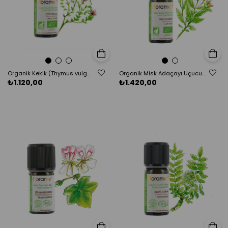
Sepete Ekle
Sepete E
Organik Kekik (Thymus vulgaris) Uçucu Yağı-5 ml
Organik Misk Adaçayı Uçucu Yağı (Salvia sclarea) - 5ml
₺1.120,00
₺1.420,00
Sepete Ekle
Sepete E