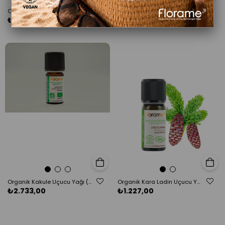
Organik Neroli Uçucu Yağı (Citrus aurantium amara)-1 ml
Organik Gül Ağacı Uçucu Yağı (Aniba rosaeodora)-5 ml
₺3.263,00
₺2.188,00
Sepete Ekle
Sepete E
Organik Kakule Uçucu Yağı (Elettaria cardamomum)-5 ml
Organik Kara Ladin Uçucu Yağı (Picea mariana) - 5 ml
₺2.733,00
₺1.227,00