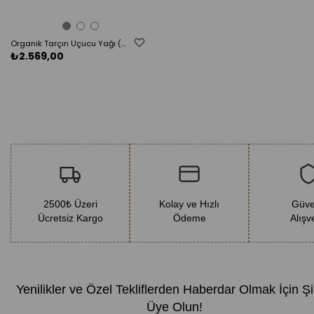
Organik Tarçın Uçucu Yağı (Cinnamomum verum) - 5 ml
₺2.569,00
2500₺ Üzeri
Kolay ve Hızlı
Güve
Ücretsiz Kargo
Ödeme
Alışv
Yenilikler ve Özel Tekliflerden Haberdar Olmak İçin Ş
Üye Olun!