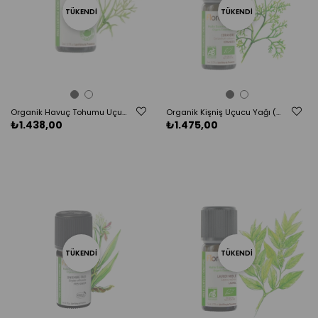
TÜKENDI
TÜKENDI
Organik Havuç Tohumu Uçucu Yağı (Daucus carota)-5 ml
Organik Kişniş Uçucu Yağı (Coriandrum sativum) - 5 ml
₺1.438,00
₺1.475,00
TÜKENDI
TÜKENDI