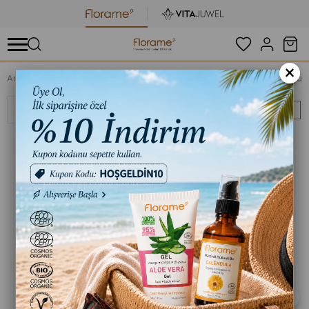
×
Anasayfa
Organik Aromaterapi
Florame %100 Saf Organik Uçuc
Sıralama
Filtreleme
Sepete Ekle
Sepete E