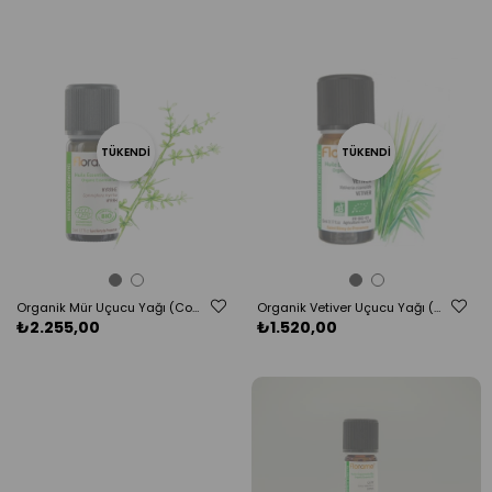
TÜKENDI
TÜKENDI
Organik Mür Uçucu Yağı (Commiphora myrrha) -5 ml
Organik Vetiver Uçucu Yağı (Vetiveria zizanoides) - 5 ml
₺2.255,00
₺1.520,00