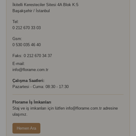
İkitelli Keresteciler Sitesi 4A Blok K:5
Başakşehir / İstanbul
Tel:
0 212 670 33 03
Gsm:
0 530 035 46 40
Faks: 0 212 670 34 37
E-mail:
info@florame.com.tr
Çalışma Saatleri:
Pazartesi - Cuma: 08:30 - 17:30
Florame İş İmkanları
Staj ve iş imkanları için lütfen
info@florame.com.tr
adresine
ulaşınız.
Hemen Ara