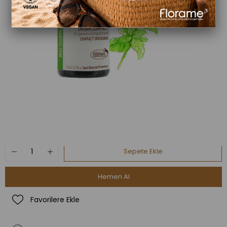
Organik Origanum Uçucu Yağı (Origanum
Paylaş
compactum)-5 ml
₺936,00
Favorilere Ekle