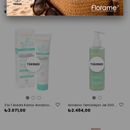
Organik Köpüren Yüz Yıkama Yağı 200 ml
Organik Yüz Yıkama Köpüğü 150 ml
₺2.903,00
₺2.378,00
TÜKENDI
TÜKENDI
2'si 1 Arada Kömür Arındırıcı Maske 65 ml
Arındırıcı Temizleyici Jel 200 ml
₺3.071,00
₺2.464,00