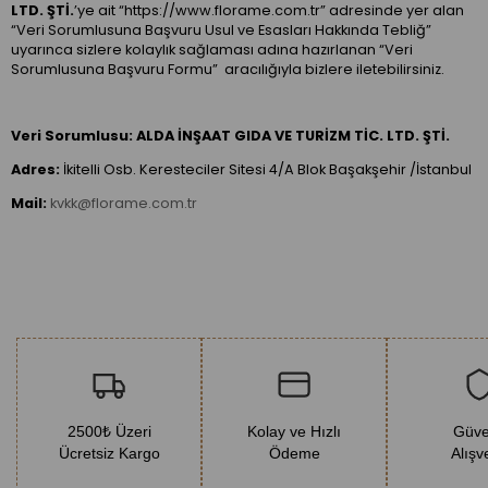
LTD. ŞTİ.
’ye ait “https://www.florame.com.tr” adresinde yer alan
“Veri Sorumlusuna Başvuru Usul ve Esasları Hakkında Tebliğ”
uyarınca sizlere kolaylık sağlaması adına hazırlanan “Veri
Sorumlusuna Başvuru Formu” aracılığıyla bizlere iletebilirsiniz.
Veri Sorumlusu:
ALDA İNŞAAT GIDA VE TURİZM TİC. LTD. ŞTİ.
Adres:
İkitelli Osb. Keresteciler Sitesi 4/A Blok Başakşehir /İstanbul
Mail:
kvkk@florame.com.tr
2500₺ Üzeri
Kolay ve Hızlı
Güve
Ücretsiz Kargo
Ödeme
Alışv