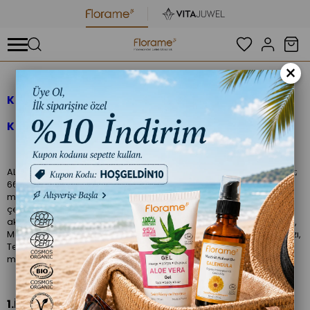
×
KİŞİSEL VERİLERİN İŞLENMESİNE İLİŞKİN
KURUMSAL GENEL AYDINLATMA METNİ
ALDA İNŞAAT GIDA VE TURİZM TİC. LTD. ŞTİ.Şirketi (“Florame”) olarak;
6698 sayılı Kişisel Verilerin Korunması Kanunu (“KVKK”) ve ilgili
mevzuat ve yasal düzenlemelerden kaynaklanan faaliyetleri
çerçevesinde kişisel verilerinizin işlenmesi, saklanması ve
aktarılmasına ilişkin siz Ziyaretçilerimizi, Çevrimiçi Ziyaretçilerimizi,
Müşterilerimizi, Potansiyel Müşterilerimizi, Tedarikçi Çalışanlarımızı,
Tedarikçi Yetkililerimizi bilgilendirmek amacıyla işbu aydınlatma
metnini hazırladık.
1.İşlediğimiz Kişisel Veri Kategorileriniz Nelerdir ve