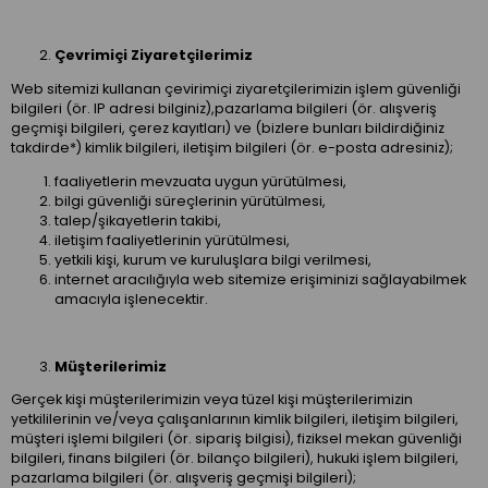
Çevrimiçi Ziyaretçilerimiz
Web sitemizi kullanan çevirimiçi ziyaretçilerimizin işlem güvenliği
bilgileri (ör. IP adresi bilginiz),pazarlama bilgileri (ör. alışveriş
geçmişi bilgileri, çerez kayıtları) ve (bizlere bunları bildirdiğiniz
takdirde*) kimlik bilgileri, iletişim bilgileri (ör. e-posta adresiniz);
faaliyetlerin mevzuata uygun yürütülmesi,
bilgi güvenliği süreçlerinin yürütülmesi,
talep/şikayetlerin takibi,
iletişim faaliyetlerinin yürütülmesi,
yetkili kişi, kurum ve kuruluşlara bilgi verilmesi,
internet aracılığıyla web sitemize erişiminizi sağlayabilmek
amacıyla işlenecektir.
Müşterilerimiz
Gerçek kişi müşterilerimizin veya tüzel kişi müşterilerimizin
yetkililerinin ve/veya çalışanlarının kimlik bilgileri, iletişim bilgileri,
müşteri işlemi bilgileri (ör. sipariş bilgisi), fiziksel mekan güvenliği
bilgileri, finans bilgileri (ör. bilanço bilgileri), hukuki işlem bilgileri,
pazarlama bilgileri (ör. alışveriş geçmişi bilgileri);