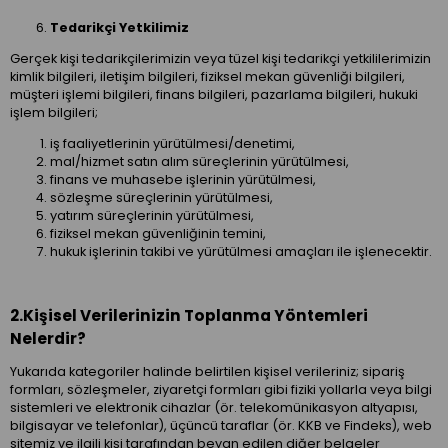
Tedarikçi Yetkilimiz
Gerçek kişi tedarikçilerimizin veya tüzel kişi tedarikçi yetkililerimizin
kimlik bilgileri, iletişim bilgileri, fiziksel mekan güvenliği bilgileri,
müşteri işlemi bilgileri, finans bilgileri, pazarlama bilgileri, hukuki
işlem bilgileri;
iş faaliyetlerinin yürütülmesi/denetimi,
mal/hizmet satın alım süreçlerinin yürütülmesi,
finans ve muhasebe işlerinin yürütülmesi,
sözleşme süreçlerinin yürütülmesi,
yatırım süreçlerinin yürütülmesi,
fiziksel mekan güvenliğinin temini,
hukuk işlerinin takibi ve yürütülmesi amaçları ile işlenecektir.
2.Kişisel Verilerinizin Toplanma Yöntemleri
Nelerdir?
Yukarıda kategoriler halinde belirtilen kişisel verileriniz; sipariş
formları, sözleşmeler, ziyaretçi formları gibi fiziki yollarla veya bilgi
sistemleri ve elektronik cihazlar (ör. telekomünikasyon altyapısı,
bilgisayar ve telefonlar), üçüncü taraflar (ör. KKB ve Findeks), web
sitemiz ve ilgili kişi tarafından beyan edilen diğer belgeler