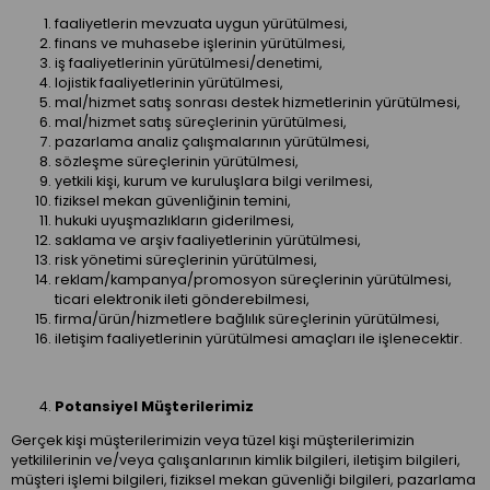
faaliyetlerin mevzuata uygun yürütülmesi,
finans ve muhasebe işlerinin yürütülmesi,
iş faaliyetlerinin yürütülmesi/denetimi,
lojistik faaliyetlerinin yürütülmesi,
mal/hizmet satış sonrası destek hizmetlerinin yürütülmesi,
mal/hizmet satış süreçlerinin yürütülmesi,
pazarlama analiz çalışmalarının yürütülmesi,
sözleşme süreçlerinin yürütülmesi,
yetkili kişi, kurum ve kuruluşlara bilgi verilmesi,
fiziksel mekan güvenliğinin temini,
hukuki uyuşmazlıkların giderilmesi,
saklama ve arşiv faaliyetlerinin yürütülmesi,
risk yönetimi süreçlerinin yürütülmesi,
reklam/kampanya/promosyon süreçlerinin yürütülmesi,
ticari elektronik ileti gönderebilmesi,
firma/ürün/hizmetlere bağlılık süreçlerinin yürütülmesi,
iletişim faaliyetlerinin yürütülmesi amaçları ile işlenecektir.
Potansiyel Müşterilerimiz
Gerçek kişi müşterilerimizin veya tüzel kişi müşterilerimizin
yetkililerinin ve/veya çalışanlarının kimlik bilgileri, iletişim bilgileri,
müşteri işlemi bilgileri, fiziksel mekan güvenliği bilgileri, pazarlama