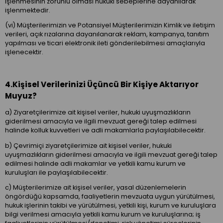
işlenmesinin zorunlu olması hukuki sebeplerine dayanılarak
işlenmektedir.
(vi) Müşterilerimizin ve Potansiyel Müşterilerimizin Kimlik ve iletişim
verileri, açık rızalarına dayanılanarak reklam, kampanya, tanıtım
yapılması ve ticari elektronik ileti gönderilebilmesi amaçlarıyla
işlenecektir.
4.Kişisel Verilerinizi Üçüncü Bir Kişiye Aktarıyor
Muyuz?
a) Ziyaretçilerimize ait kişisel veriler, hukuki uyuşmazlıkların
giderilmesi amacıyla ve ilgili mevzuat gereği talep edilmesi
halinde kolluk kuvvetleri ve adli makamlarla paylaşılabilecektir.
b) Çevrimiçi ziyaretçilerimize ait kişisel veriler, hukuki
uyuşmazlıkların giderilmesi amacıyla ve ilgili mevzuat gereği talep
edilmesi halinde adli makamlar ve yetkili kamu kurum ve
kuruluşları ile paylaşılabilecektir.
c) Müşterilerimize ait kişisel veriler, yasal düzenlemelerin
öngördüğü kapsamda, faaliyetlerin mevzuata uygun yürütülmesi,
hukuk işlerinin takibi ve yürütülmesi, yetkili kişi, kurum ve kuruluşlara
bilgi verilmesi amacıyla yetkili kamu kurum ve kuruluşlarına; iş