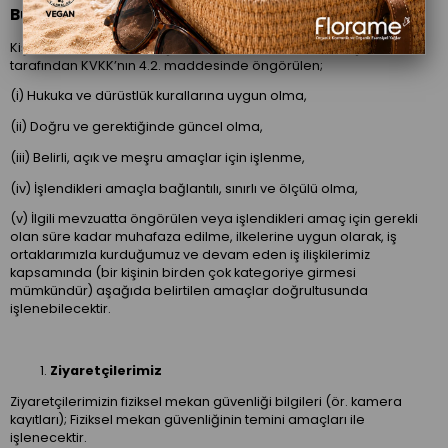
Bunları Hangi Amaçlarla İşliyoruz?
Kişisel bilgileriniz ALDAİNŞAAT GIDA VE TURİZM TİC. LTD. ŞTİ.
tarafından KVKK’nın 4.2. maddesinde öngörülen;
(i) Hukuka ve dürüstlük kurallarına uygun olma,
(ii) Doğru ve gerektiğinde güncel olma,
(iii) Belirli, açık ve meşru amaçlar için işlenme,
(iv) İşlendikleri amaçla bağlantılı, sınırlı ve ölçülü olma,
(v) İlgili mevzuatta öngörülen veya işlendikleri amaç için gerekli
olan süre kadar muhafaza edilme, ilkelerine uygun olarak, iş
ortaklarımızla kurduğumuz ve devam eden iş ilişkilerimiz
kapsamında (bir kişinin birden çok kategoriye girmesi
mümkündür) aşağıda belirtilen amaçlar doğrultusunda
işlenebilecektir.
Ziyaretçilerimiz
Ziyaretçilerimizin fiziksel mekan güvenliği bilgileri (ör. kamera
kayıtları); Fiziksel mekan güvenliğinin temini amaçları ile
işlenecektir.