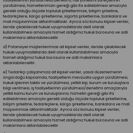
faaliyetlerinin yürütülmesi/denetimi, risk yönetimi süreçlerinin
yürütülmesi, hizmetlerimizin gereği gibi ifa edilebilmesi amacıyla
gerekli olduğu ölçüde topluluk şirketlerimize, bilişim şirketine,
tedarikçilere, kargo şirketlerine, sigorta şirketlerine, bankalara ve
mali müşavirimize aktarılmaktadır. Ayrıca söz konusu kişisel veriler,
ileride çıkabilecek hukuki uyuşmazlıklarda delil olarak
kullanılabilmesi amacıyla hizmet aldığımız hukuk bürosuna ve adli
makamlara aktarılabilecektir.
d) Potansiyel müşterilerimize ait kişisel veriler, ileride çıkabilecek
hukuki uyuşmazlıklarda delil olarak kullanılabilmesi amacıyla
hizmet aldığımız hukuk bürosuna ve adli makamlara
aktarılabilecektir.
e) Tedarikçi çalışanımıza ait kişisel veriler, yasal düzenlemenin
öngördüğü kapsamda, faaliyetlerin mevzuata uygun yürütülmesi,
hukuk işlerinin takibi ve yürütülmesi, yetkili kişi, kurum ve kuruluşlara
bilgi verilmesi, iş faaliyetlerinin yürütülmesi/denetimi amaçlarıyla
yetkili kamu kurum ve kuruluşlarına; hizmetin gereği gibi ifa
edilebilmesi amacıyla gerekli olduğu ölçüde topluluk şirketlerine,
bilişim şirketine, tedarikçilere, kargo şirketlerine, bankalara ve mali
müşavirimize aktarılmaktadır. Ayrıca söz konusu kişisel veriler,
ileride çıkabilecek hukuki uyuşmazlıklarda delil olarak
kullanılabilmesi amacıyla hizmet aldığımız hukuk bürosuna ve adli
makamlara aktarılabilecektir.