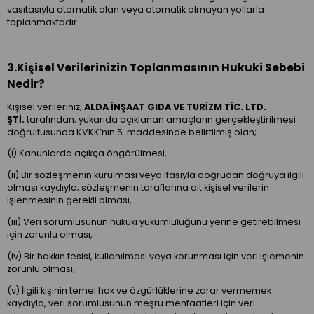
vasıtasıyla otomatik olan veya otomatik olmayan yollarla
toplanmaktadır.
3.Kişisel Verilerinizin Toplanmasının Hukuki Sebebi
Nedir?
Kişisel verileriniz,
ALDA İNŞAAT GIDA VE TURİZM TİC. LTD.
ŞTİ.
tarafından; yukarıda açıklanan amaçların gerçekleştirilmesi
doğrultusunda KVKK’nın 5. maddesinde belirtilmiş olan;
(i) Kanunlarda açıkça öngörülmesi,
(ii) Bir sözleşmenin kurulması veya ifasıyla doğrudan doğruya ilgili
olması kaydıyla; sözleşmenin taraflarına ait kişisel verilerin
işlenmesinin gerekli olması,
(iii) Veri sorumlusunun hukuki yükümlülüğünü yerine getirebilmesi
için zorunlu olması,
(iv) Bir hakkın tesisi, kullanılması veya korunması için veri işlemenin
zorunlu olması,
(v) İlgili kişinin temel hak ve özgürlüklerine zarar vermemek
kaydıyla, veri sorumlusunun meşru menfaatleri için veri