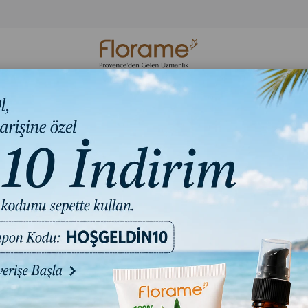
Organik Cilt
Organik Hijyen
Florame Bakım S
Bakım
Ürünleri
Ritüelleri
nik Uçucu Yağlar
%100 Saf Organik Sipariş Üzerine Gelen Uç
2 Ürün