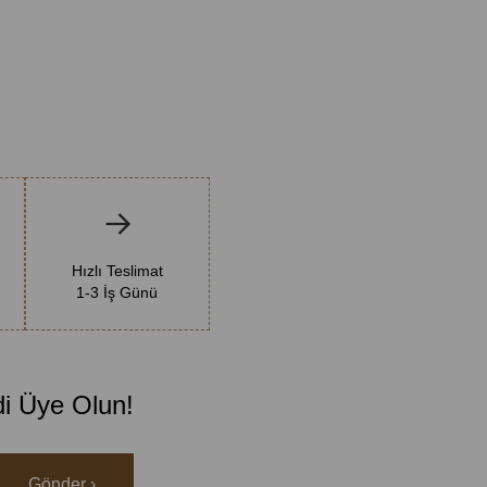
Hızlı Teslimat
1-3 İş Günü
di Üye Olun!
Gönder ›