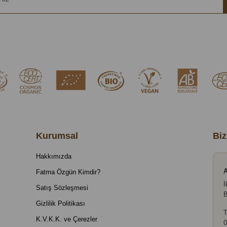
Kurumsal
Biz
Hakkımızda
A
Fatma Özgün Kimdir?
İ
Satış Sözleşmesi
B
Gizlilik Politikası
T
K.V.K.K. ve Çerezler
0