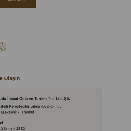
e Ulaşın
lda İnşaat Gıda ve Turizm Tic. Ltd. Şti.
kitelli Keresteciler Sitesi 4A Blok K:5
aşakşehir / İstanbul
el:
 212 670 33 03