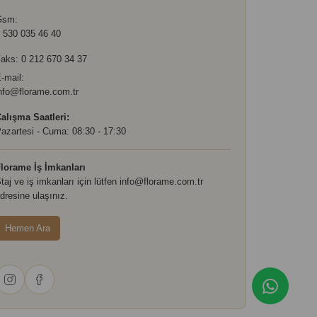
Gsm:
 530 035 46 40
aks: 0 212 670 34 37
-mail:
nfo@florame.com.tr
alışma Saatleri:
azartesi - Cuma: 08:30 - 17:30
lorame İş İmkanları
taj ve iş imkanları için lütfen
info@florame.com.tr
dresine ulaşınız.
Hemen Ara