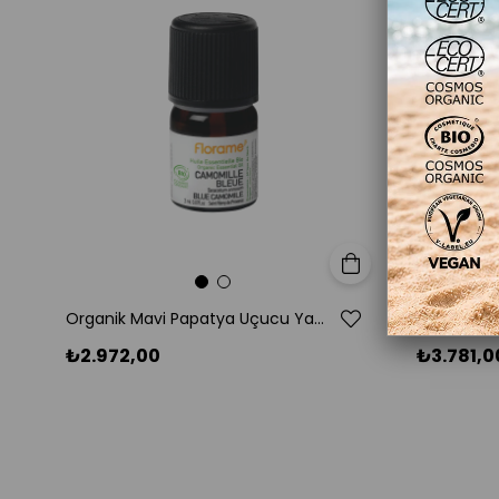
Sepete Ekle
Organik Mavi Papatya Uçucu Yağı (Tanacetum annuum)-2 ml
₺2.972,00
₺3.781,0