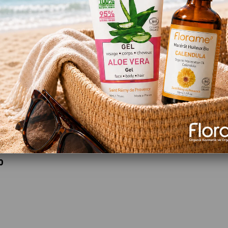
TÜKENDI
Organik Sandal Ağacı Uçucu Yağı (Santalum album)-2 ml
0