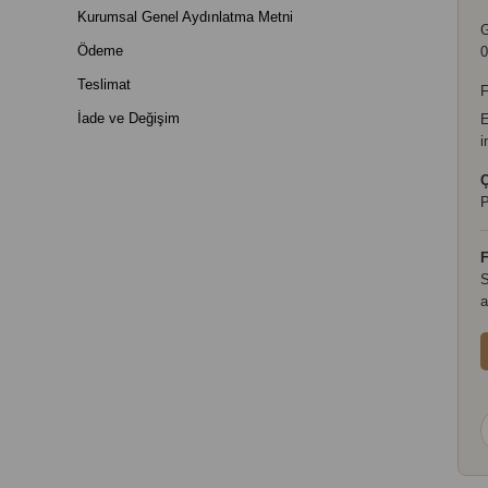
Kurumsal Genel Aydınlatma Metni
Ödeme
0
Teslimat
F
İade ve Değişim
E
i
Ç
P
F
S
a