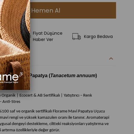
Fiyat Düşünce
ilere Ekle
Kargo Bedava
Haber Ver
kleri
rganik Mavi Papatya (
Tanacetum annuum
)
ı -2 ml
Organik | Ecocert & AB Sertifikalı | Yatıştırıcı – Renk
– Anti-Stres
100 saf ve organik sertifikalı
Florame Mavi Papatya Uçucu
mavi rengi ve yüksek kamazulen oranı ile tanınır. Aromaterapi
gusal dengeyi destekleme, ciltteki reaksiyonları yatıştırma ve
ği artırma özellikleriyle değer görür.