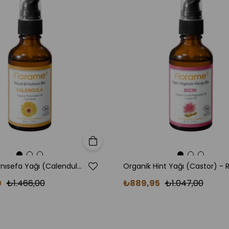
Florame uçuc
distilasyonu
geçmiş, katk
3. Fransa’da
Avrupa’nın 
hazırlanır. 
düzeyine ula
4. Etik Üre
Hayvanlar üz
ve kullanıcıy
Sepete Ekle
Kimler İçin
Organik Aynısefa Yağı (Calendula officinalis) 50 ml
- Hassas cilt
0
₺1.466,00
₺889,95
₺1.047,00
- Yoğun str
- Aromaterap
- Rahatlatıc