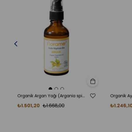
Sepete Ekle
Organik Argan Yağı (Argania spinosa) 50 ml
₺1.501,20
₺1.668,00
₺1.246,1