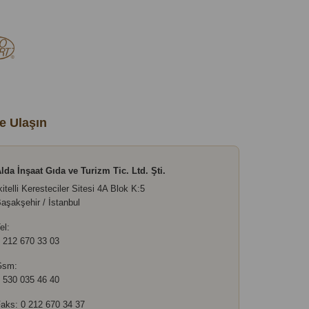
e Ulaşın
lda İnşaat Gıda ve Turizm Tic. Ltd. Şti.
kitelli Keresteciler Sitesi 4A Blok K:5
aşakşehir / İstanbul
el:
 212 670 33 03
Gsm:
 530 035 46 40
aks: 0 212 670 34 37