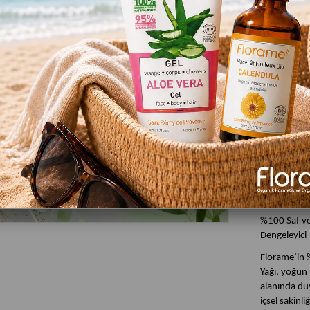
Favor
Ürün Özelli
Florame O
Uçucu Yağ
%100 Saf ve 
Dengeleyici 
Florame’in %
Yağı, yoğun 
alanında duy
içsel sakinli