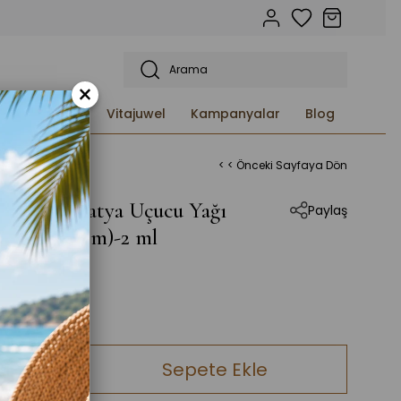
×
etleri ve
Vitajuwel
Kampanyalar
Blog
< < Önceki Sayfaya Dön
 Mavi Papatya Uçucu Yağı
Paylaş
tum annuum)-2 ml
,00