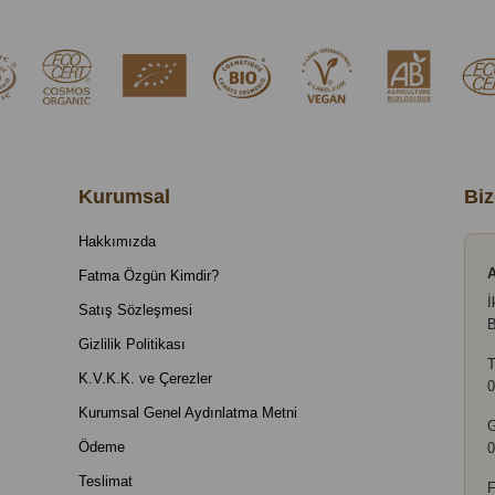
Kurumsal
Biz
Hakkımızda
A
Fatma Özgün Kimdir?
İ
Satış Sözleşmesi
B
Gizlilik Politikası
T
K.V.K.K. ve Çerezler
0
Kurumsal Genel Aydınlatma Metni
Ödeme
0
Teslimat
F