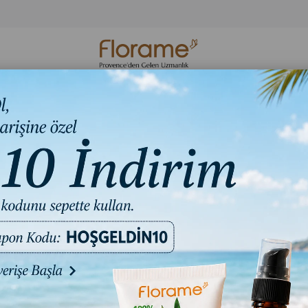
Organik Cilt
Organik Hijyen
Florame Bakım S
Bakım
Ürünleri
Ritüelleri
a Uçucu Yağı (Tanacetum annuum)-2 ml
Organik
(Tanace
₺2.972