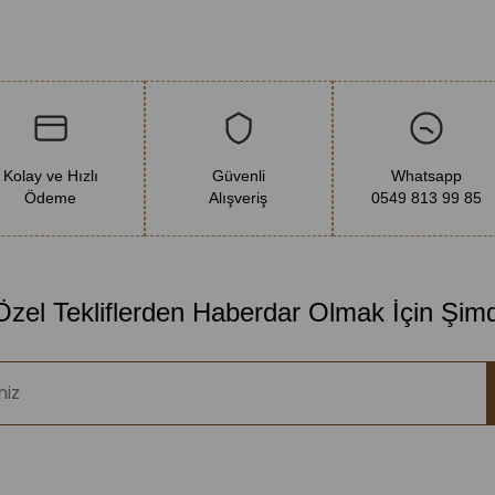
Ürün Özelli
%100 Saf v
Ecocert & AB
Vegan & Cru
Kolay ve Hızlı
Güvenli
Whatsapp
Ödeme
Alışveriş
0549 813 99 85
Katkı madde
Cam damlalık
 Özel Tekliflerden Haberdar Olmak İçin Şim
Neden Flo
Anlattığım
mutlaka sa
raporlanmış
gösterilme
dönüşümlü 