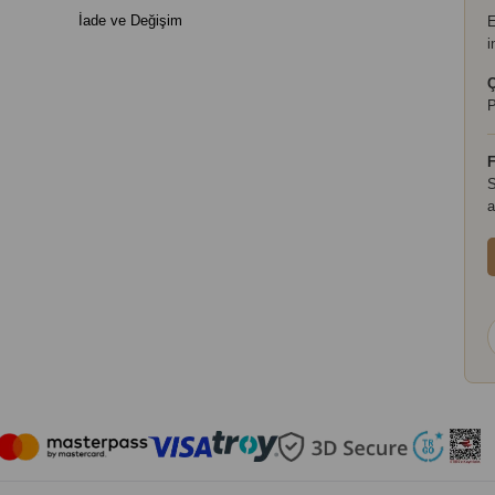
İade ve Değişim
E
i
Ç
P
F
S
a