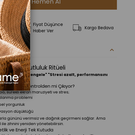
Fiyat Düşünce
ilere Ekle
Kargo Bedava
Haber Ver
kleri
api ile Mutluluk Ritüeli
önet, zihnini dengele"
"Stresi azalt, performansını
rgun, Günün Kontrolden mi Çıkıyor?
, sürekli ekran maruziyeti ve stres;
lanma problemi
sel yorgunluk
vasyon düşüklüğü
larla gününü verimsiz ve dağınık geçirmeni sağlar. Ama
 ile zihnini yeniden yönetebilirsin.
etlik ve Enerji Tek Kutuda