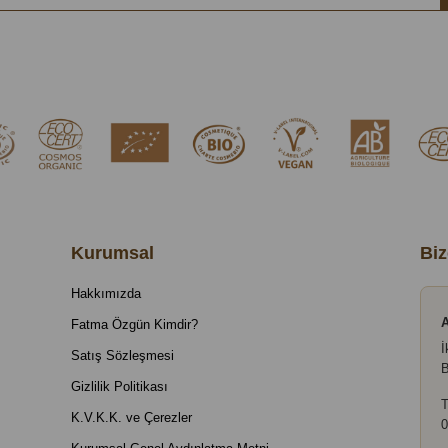
Kurumsal
Biz
Hakkımızda
A
Fatma Özgün Kimdir?
İ
Satış Sözleşmesi
B
Gizlilik Politikası
T
K.V.K.K. ve Çerezler
0