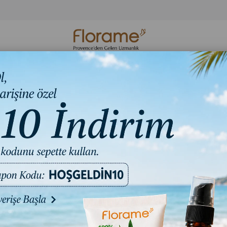
Organik Cilt
Organik Hijyen
Florame Bakım S
Bakım
Ürünleri
Ritüelleri
i ile Mutluluk Ritüeli
Aromater
₺4.253