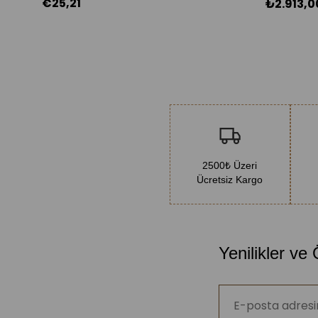
€25,21
₺2.913,0
2500₺ Üzeri
Ücretsiz Kargo
Yenilikler ve