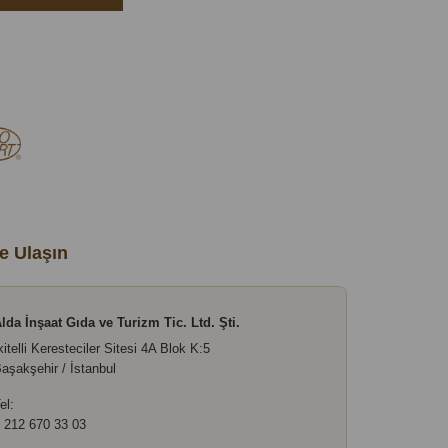
e Ulaşın
lda İnşaat Gıda ve Turizm Tic. Ltd. Şti.
kitelli Keresteciler Sitesi 4A Blok K:5
aşakşehir / İstanbul
el:
 212 670 33 03