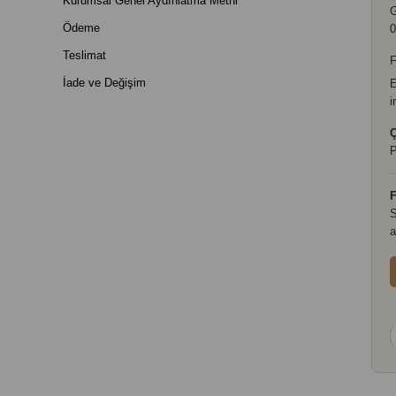
Kurumsal Genel Aydınlatma Metni
Ödeme
0
Teslimat
F
İade ve Değişim
E
i
Ç
P
F
S
a