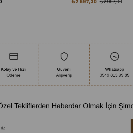
0
₺2.697,30
₺2.997,00
Kolay ve Hızlı
Güvenli
Whatsapp
Ödeme
Alışveriş
0549 813 99 85
 Özel Tekliflerden Haberdar Olmak İçin Şim