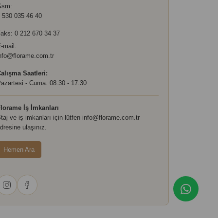
Gsm:
 530 035 46 40
aks: 0 212 670 34 37
-mail:
nfo@florame.com.tr
alışma Saatleri:
azartesi - Cuma: 08:30 - 17:30
lorame İş İmkanları
taj ve iş imkanları için lütfen
info@florame.com.tr
dresine ulaşınız.
Hemen Ara