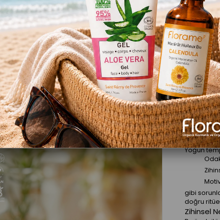
Favor
Ürün Özelli
Aromater
"Gününü y
artır"
Zihnin Yo
Yoğun tempo
Odak
Zihin
Moti
gibi sorun
doğru ritüel
Zihinsel N