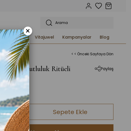
×
etleri ve
Vitajuwel
Kampanyalar
Blog
< < Önceki Sayfaya Dön
api ile Mutluluk Ritüeli
Paylaş
,00