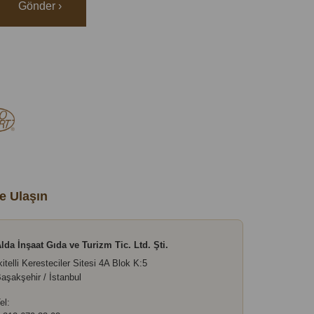
Gönder ›
e Ulaşın
lda İnşaat Gıda ve Turizm Tic. Ltd. Şti.
kitelli Keresteciler Sitesi 4A Blok K:5
aşakşehir / İstanbul
el: