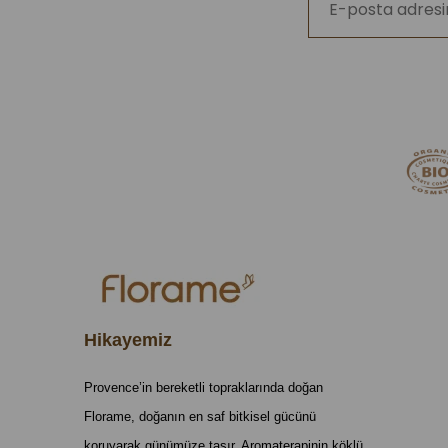
Hikayemiz
Provence’in bereketli topraklarında doğan
Florame, doğanın en saf bitkisel gücünü
koruyarak günümüze taşır. Aromaterapinin köklü