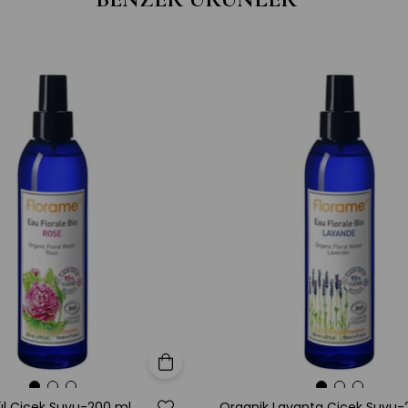
Sepete Ekle
ül Çiçek Suyu-200 ml