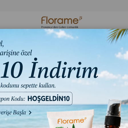
Organik Cilt
Organik Hijyen
Florame Bakım S
Bakım
Ürünleri
Ritüelleri
Cream 40 ml
LIGHT- 
₺3.316