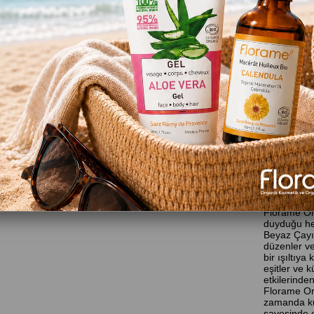
Favor
Gelin
Ver
Ürün Özelli
orame O
Fl
Tek Adımda
Florame Org
duyduğu her
Beyaz Çayın
düzenler ve
bir ışıltıya
eşitler ve k
etkilerinden
Florame Org
zamanda ku
sayesinde c