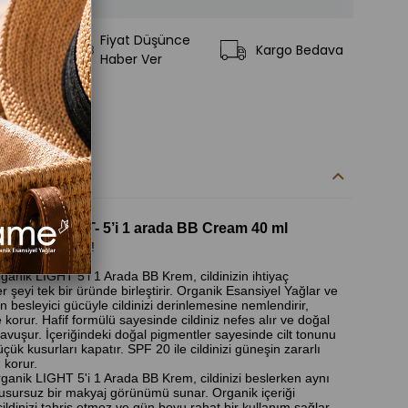
Fiyat Düşünce
ilere Ekle
Kargo Bedava
Haber Ver
ce Haber
kleri
rganik LIGHT- 5’i 1 arada BB Cream 40 ml
 Mükemmel Cilt!
anik LIGHT 5'i 1 Arada BB Krem, cildinizin ihtiyaç
 şeyi tek bir üründe birleştirir. Organik Esansiyel Yağlar ve
 besleyici gücüyle cildinizi derinlemesine nemlendirir,
 korur. Hafif formülü sayesinde cildiniz nefes alır ve doğal
 kavuşur. İçeriğindeki doğal pigmentler sayesinde cilt tonunu
üçük kusurları kapatır. SPF 20 ile cildinizi güneşin zararlı
 korur.
anik LIGHT 5'i 1 Arada BB Krem, cildinizi beslerken aynı
sursuz bir makyaj görünümü sunar. Organik içeriği
ildinizi tahriş etmez ve gün boyu rahat bir kullanım sağlar.