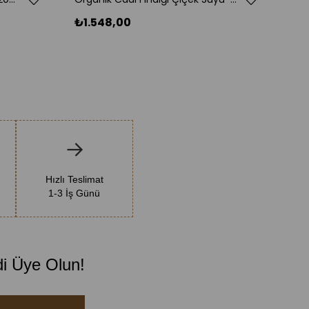
₺1
₺1.548,00
Hızlı Teslimat
1-3 İş Günü
di Üye Olun!