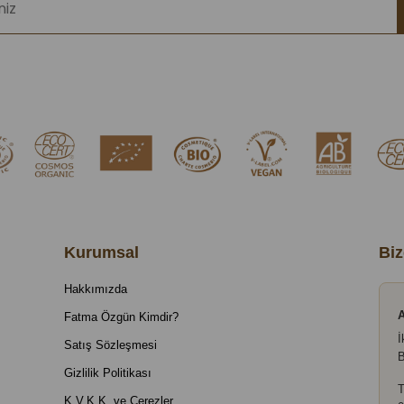
Kurumsal
Biz
Hakkımızda
A
Fatma Özgün Kimdir?
İ
Satış Sözleşmesi
B
Gizlilik Politikası
T
K.V.K.K. ve Çerezler