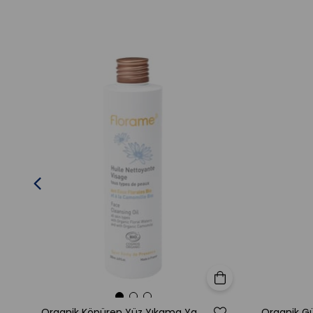
Sepete Ekle
Organik Köpüren Yüz Yıkama Yağı 200 ml
Organik G