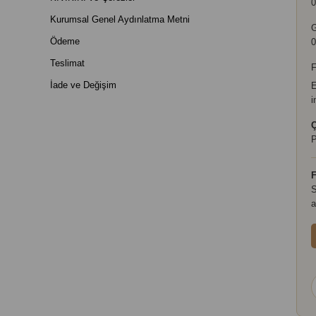
0
Kurumsal Genel Aydınlatma Metni
Ödeme
0
Teslimat
F
İade ve Değişim
E
i
Ç
P
F
S
a