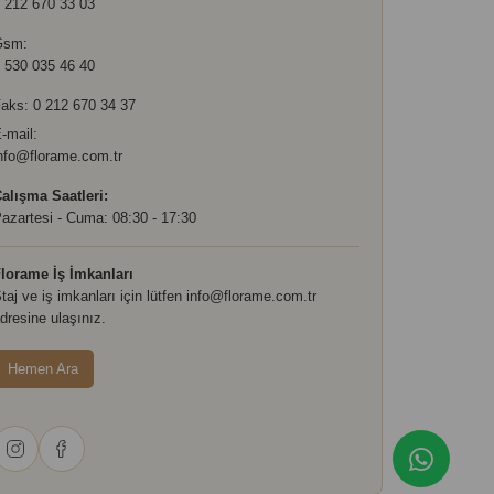
 212 670 33 03
Gsm:
 530 035 46 40
aks: 0 212 670 34 37
-mail:
nfo@florame.com.tr
alışma Saatleri:
azartesi - Cuma: 08:30 - 17:30
lorame İş İmkanları
taj ve iş imkanları için lütfen
info@florame.com.tr
dresine ulaşınız.
Hemen Ara