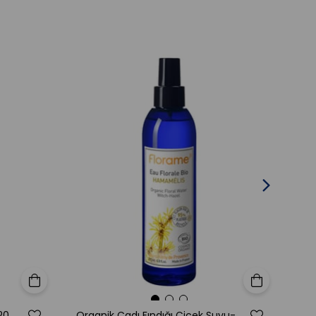
Sepete Ekle
Sepete Ekle
Organik Lavanta Çiçek Suyu-200 ml
Organik Cadı Fındığı Çiçek Suyu-200 ml