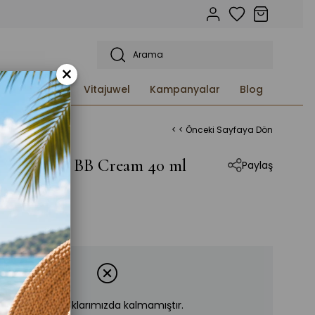
×
etleri ve
Vitajuwel
Kampanyalar
Blog
< < Önceki Sayfaya Dön
5'i 1 arada BB Cream 40 ml
Paylaş
,00
Ürün stoklarımızda kalmamıştır.