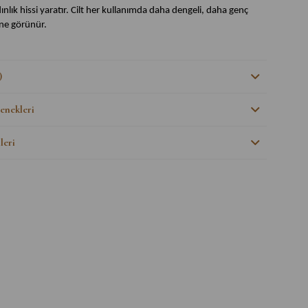
dınlık hissi yaratır. Cilt her kullanımda daha dengeli, daha genç
ine görünür.
alar:
)
endirici formülü ile ince çizgi ve kırışıklıkların görünümünü
nekleri
unu derinlemesine yeniler ve onarır.
elastikiyeti artırır, cilt görünümünü dolgunlaştırır.
leri
u aydınlatır ve yorgun görünümü giderir.
rini güçlendirerek çevresel etkenlere karşı korur.
en hafif yapısı ile günlük bakımda kullanımı kolaydır.
ame Lys Perfection Maksimum Onarım Konsantre Serum?
ganik Sertifika – Ecocert Onaylı
rganik kozmetik ürünleri Ecocert Sertifikalıdır. Ecocert
ı, ürünün içeriğinde hiçbir kimyasal gübre, pestisit veya katkı
 belgeleyen uluslararası geçerliliğe sahip belgelerdir.
 Üretildi – Yüksek Kalite Standartlarında
en güvenilir üretim süreçlerinden geçerek GMP standartlarında