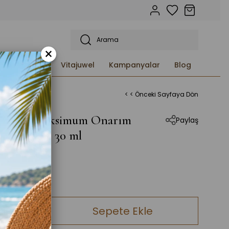
×
etleri ve
Vitajuwel
Kampanyalar
Blog
< < Önceki Sayfaya Dön
fection Maksimum Onarım
Paylaş
re Serumu 30 ml
0,00