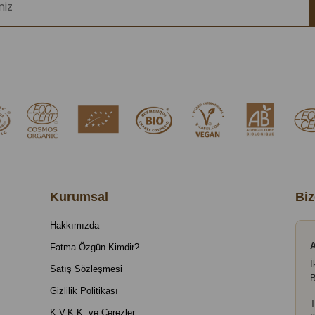
Kurumsal
Biz
Hakkımızda
A
Fatma Özgün Kimdir?
İ
Satış Sözleşmesi
B
Gizlilik Politikası
T
K.V.K.K. ve Çerezler