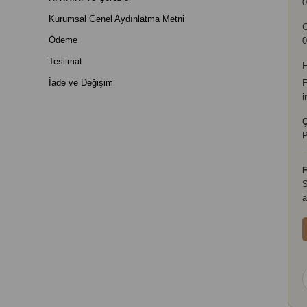
0
Kurumsal Genel Aydınlatma Metni
Ödeme
0
Teslimat
F
İade ve Değişim
E
i
Ç
P
F
S
a