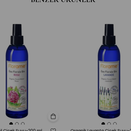
hazırlanır.
3. Etik Üre
Hayvanlar üz
ve kullanıcıy
Kimler İçin
- Yaşlanma be
- Yoğun onar
- Cilt dokus
yaşayanlar
- Organik ve 
Ürün Özellik
-Paraben ve
-COSMOS ORG
-Vegan & cr
-30 ml cam 
Sepete Ekle
Neden Flo
ül Çiçek Suyu-200 ml