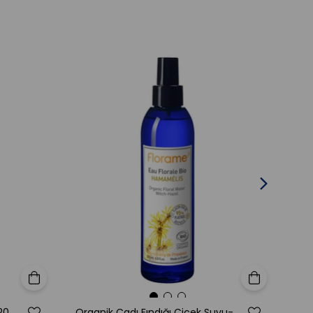
tim – Vegan & Cruelty-Free
erinde test yapılmaz. Vegan bitki bazlı üretim süreci ile doğaya
a saygılıdır.
 Uygun?
lirtilerini azaltmak isteyen olgun ciltler
ım ve anti-aging etkili serum arayışında olanlar
unda elastikiyet kaybı, sarkma veya derinleşmiş çizgilenme
güçlü yaşlanma karşıtı içerikleri tercih eden kullanıcılar
leri:
 sülfat içermez
ANIC ve Ecocert sertifikalı
uelty-free
ambalaj
Sepete Ekle
Sepete Ekle
rame?
Organik Lavanta Çiçek Suyu-200 ml
Organik Cadı Fındığı Çiçek Suyu-200 ml