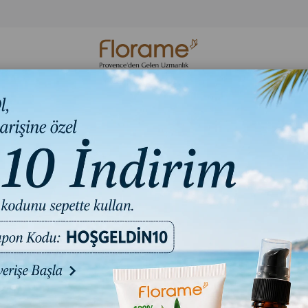
Organik Cilt
Organik Hijyen
Florame Bakım S
Bakım
Ürünleri
Ritüelleri
mum Onarım Konsantre Serumu 30 ml
Lys Per
Konsant
₺5.40