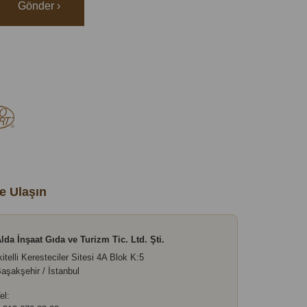
Gönder ›
e Ulaşın
lda İnşaat Gıda ve Turizm Tic. Ltd. Şti.
kitelli Keresteciler Sitesi 4A Blok K:5
aşakşehir / İstanbul
el: