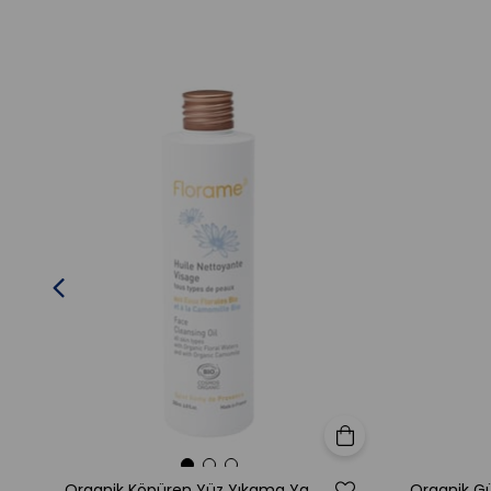
Sepete Ekle
Organik Köpüren Yüz Yıkama Yağı 200 ml
Organik G