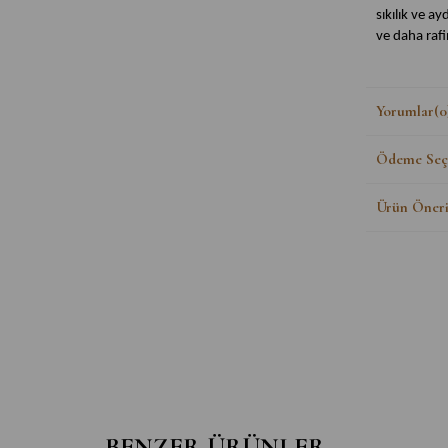
sıkılık ve ay
ve daha raf
Başlıca Fayd
Yorumlar
(0
- Yoğun neml
yumuşatır.
Ödeme Seçe
- Cilt dokus
- Sıkılık ve 
Ürün Öneri
- Cilt tonun
- Cilt bariye
- Hızlı emil
Neden Flor
1. Gerçek Or
Florame’in o
sertifikalar
içermediğini
2. Fransa’da
BENZER ÜRÜNLER
Avrupa’nın 