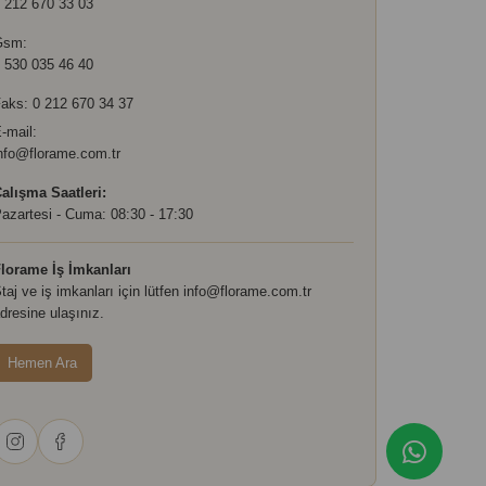
 212 670 33 03
Gsm:
 530 035 46 40
aks: 0 212 670 34 37
-mail:
nfo@florame.com.tr
alışma Saatleri:
azartesi - Cuma: 08:30 - 17:30
lorame İş İmkanları
taj ve iş imkanları için lütfen
info@florame.com.tr
dresine ulaşınız.
Hemen Ara