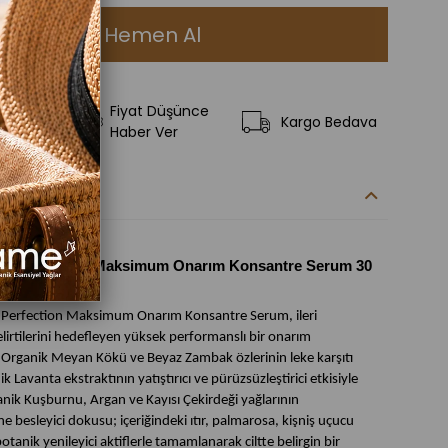
Fiyat Düşünce
ilere Ekle
Kargo Bedava
Haber Ver
kleri
ys Perfection Maksimum Onarım Konsantre Serum 30
 Perfection Maksimum Onarım Konsantre Serum, ileri
irtilerini hedefleyen yüksek performanslı bir onarım
Organik Meyan Kökü ve Beyaz Zambak özlerinin leke karşıtı
k Lavanta ekstraktının yatıştırıcı ve pürüzsüzleştirici etkisiyle
ganik Kuşburnu, Argan ve Kayısı Çekirdeği yağlarının
e besleyici dokusu; içeriğindeki ıtır, palmarosa, kişniş uçucu
botanik yenileyici aktiflerle tamamlanarak ciltte belirgin bir