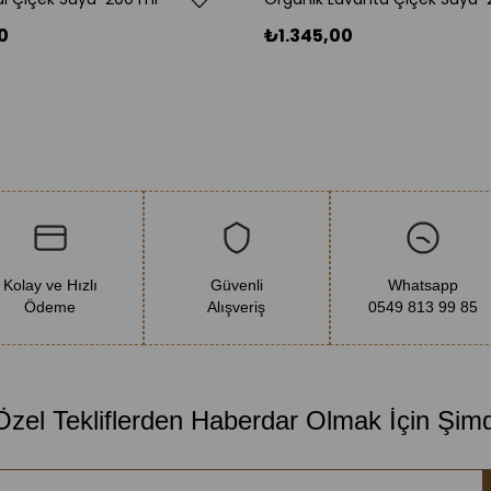
Anlattığımı
yağların mu
0
₺1.345,00
olması, rap
sertifikasın
testlerinde
olmalıdır. 
Kolay ve Hızlı
Güvenli
Whatsapp
Ödeme
Alışveriş
0549 813 99 85
 Özel Tekliflerden Haberdar Olmak İçin Şim