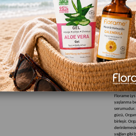
Favor
Ürün Özelli
Florame L
ml
Florame Lys
yaşlanma bel
serumudur. 
gücü, Organi
birleşir. Or
derinlemesin
yağları gibi 