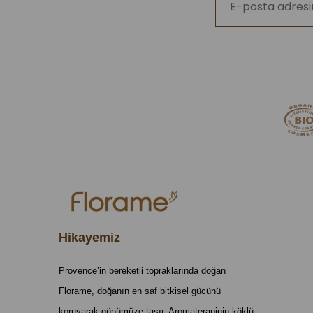
Hikayemiz
Provence’in bereketli topraklarında doğan
Florame, doğanın en saf bitkisel gücünü
koruyarak günümüze taşır. Aromaterapinin köklü