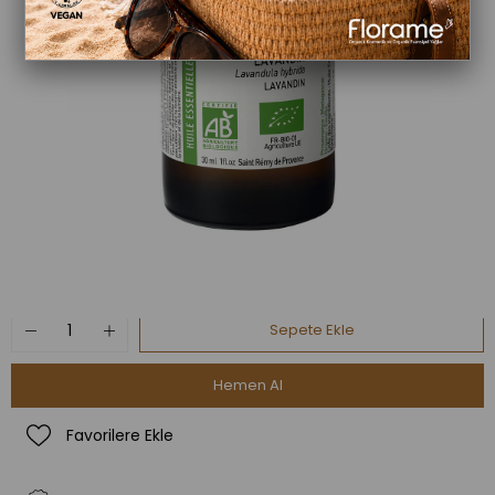
Organik Lavandin Uçucu Yağı (Lavandula
Paylaş
hybrida)-30 ml
₺1.405,00
Favorilere Ekle