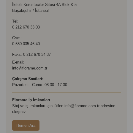
İkitelli Keresteciler Sitesi 4A Blok K:5
Başakşehir / İstanbul
Tel:
0 212 670 33 03
Gsm:
0 530 035 46 40
Faks: 0 212 670 34 37
E-mail:
info@florame.com.tr
Çalışma Saatleri:
Pazartesi - Cuma: 08:30 - 17:30
Florame İş İmkanları
Staj ve iş imkanları için lütfen
info@florame.com.tr
adresine
ulaşınız.
Hemen Ara