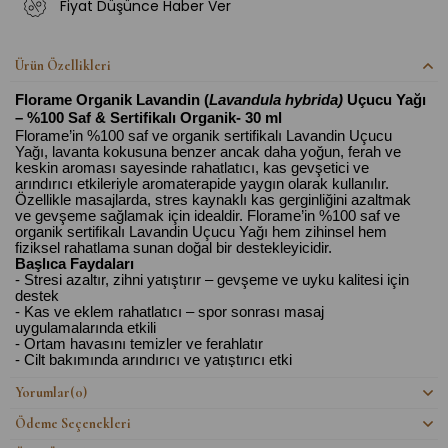
Fiyat Düşünce Haber Ver
Ürün Özellikleri
Florame Organik Lavandin (
Lavandula hybrida)
Uçucu Yağı
– %100 Saf & Sertifikalı Organik- 30 ml
Florame’in %100 saf ve organik sertifikalı Lavandin Uçucu
Yağı, lavanta kokusuna benzer ancak daha yoğun, ferah ve
keskin aroması sayesinde rahatlatıcı, kas gevşetici ve
arındırıcı etkileriyle aromaterapide yaygın olarak kullanılır.
Özellikle masajlarda, stres kaynaklı kas gerginliğini azaltmak
ve gevşeme sağlamak için idealdir. Florame’in %100 saf ve
organik sertifikalı Lavandin Uçucu Yağı hem zihinsel hem
fiziksel rahatlama sunan doğal bir destekleyicidir.
Başlıca Faydaları
-
Stresi azaltır, zihni yatıştırır – gevşeme ve uyku kalitesi için
destek
-
Kas ve eklem rahatlatıcı – spor sonrası masaj
uygulamalarında etkili
-
Ortam havasını temizler ve ferahlatır
-
Cilt bakımında arındırıcı ve yatıştırıcı etki
Neden Florame Lavandin Yağı?
Yorumlar
(0)
1. Gerçek Organik Sertifikalı – Ecocert & AB Onaylı
Ödeme Seçenekleri
- Sentetik koku, katkı maddesi ya da taşıyıcı yağ içermez.
2. %100 Saf & Terapötik Kalite