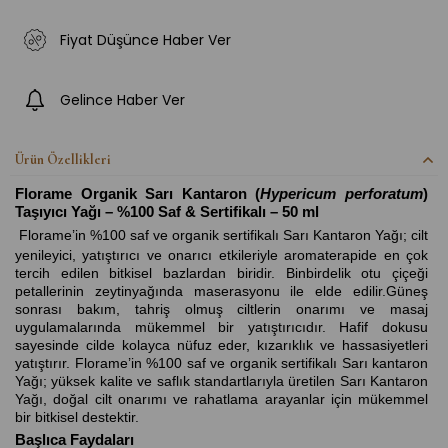
Fiyat Düşünce Haber Ver
Gelince Haber Ver
Ürün Özellikleri
Florame Organik Sarı Kantaron (
Hypericum perforatum
)
Taşıyıcı Yağı – %100 Saf & Sertifikalı – 50 ml
Florame’in %100 saf ve organik sertifikalı Sarı Kantaron Yağı; cilt
yenileyici, yatıştırıcı ve onarıcı etkileriyle aromaterapide en çok
tercih edilen bitkisel bazlardan biridir. Binbirdelik otu çiçeği
petallerinin zeytinyağında maserasyonu ile elde edilir.Güneş
sonrası bakım, tahriş olmuş ciltlerin onarımı ve masaj
uygulamalarında mükemmel bir yatıştırıcıdır. Hafif dokusu
sayesinde cilde kolayca nüfuz eder, kızarıklık ve hassasiyetleri
yatıştırır. Florame’in %100 saf ve organik sertifikalı Sarı kantaron
Yağı; yüksek kalite ve saflık standartlarıyla üretilen Sarı Kantaron
Yağı, doğal cilt onarımı ve rahatlama arayanlar için mükemmel
bir bitkisel destektir.
Başlıca Faydaları