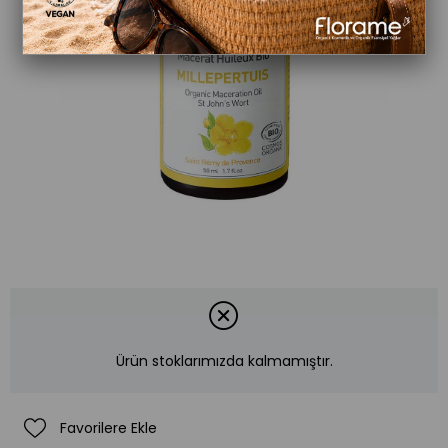
Organik Sarı Kantaron Yağı (St. John's Wort)-
Paylaş
Hypericum perforatum-50 ml
₺1.186,00
Ürün stoklarımızda kalmamıştır.
Favorilere Ekle