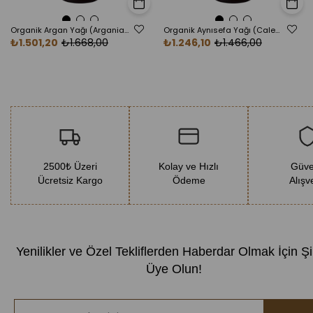
Sepete Ekle
Sepete E
Neden Florame?
Anlattığımız etkilerin mümkün olabilmesi için kullanılan
Organik Argan Yağı (Argania spinosa) 50 ml
Organik Aynısefa Yağı (Calendula officinalis) 50 ml
₺1.501,20
₺1.668,00
₺1.246,10
₺1.466,00
yağların mutlaka saflık analizlerinin (GCMS
Analizlerinin) yapılmış olması, belgelenmiş olması,
organik sertifikasının gösterilmesi ve ispat edilmesi
gerekmektedir. Florame bütün bunları size sağlar.
2500₺ Üzeri
Kolay ve Hızlı
Güve
Ücretsiz Kargo
Ödeme
Alışv
Yenilikler ve Özel Tekliflerden Haberdar Olmak İçin Ş
Üye Olun!