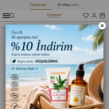
×
Anasayfa
Organik Aromaterapi
Organik Shea Yağı 125 ml