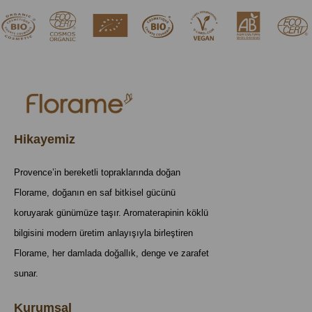
Pratik ve hijyenik kullanım
Neden Florame?
Anlattığımız etkilerin mümkün olabilmesi için kullanılan yağların
mutlaka saflık analizlerinin (GCMS Analizlerinin) yapılmış olması,
raporlanmış olması, geçerli yıla ait organik sertifikasının
gösterilmesi ve ispat edilmesi gerekmektedir. Ambalajlar geri
dönüşümlü olmalıdır. Florame bütün bunları size sağlar.
Hikayemiz
Provence’in bereketli topraklarında doğan
Florame, doğanın en saf bitkisel gücünü
koruyarak günümüze taşır. Aromaterapinin köklü
bilgisini modern üretim anlayışıyla birleştiren
Florame, her damlada doğallık, denge ve zarafet
sunar.
Kurumsal