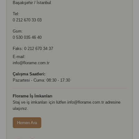
Başakşehir / İstanbul
Tel:
0 212 670 33 03
Gsm:
0 530 035 46 40
Faks: 0 212 670 34 37
E-mail:
info@florame.com.tr
Çalışma Saatleri:
Pazartesi - Cuma: 08:30 - 17:30
Florame İş İmkanları
Staj ve iş imkanları için lütfen
info@florame.com.tr
adresine
ulaşınız.
Hemen Ara