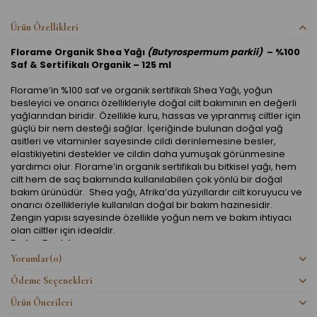
Ürün Özellikleri
Florame Organik Shea Yağı
(Butyrospermum parkii)
– %100
Saf & Sertifikalı Organik – 125 ml
Florame’in %100 saf ve organik sertifikalı Shea Yağı, yoğun
besleyici ve onarıcı özellikleriyle doğal cilt bakımının en değerli
yağlarından biridir. Özellikle kuru, hassas ve yıpranmış ciltler için
güçlü bir nem desteği sağlar. İçeriğinde bulunan doğal yağ
asitleri ve vitaminler sayesinde cildi derinlemesine besler,
elastikiyetini destekler ve cildin daha yumuşak görünmesine
yardımcı olur. Florame’in organik sertifikalı bu bitkisel yağı, hem
cilt hem de saç bakımında kullanılabilen çok yönlü bir doğal
bakım ürünüdür. Shea yağı, Afrika’da yüzyıllardır cilt koruyucu ve
onarıcı özellikleriyle kullanılan doğal bir bakım hazinesidir.
Zengin yapısı sayesinde özellikle yoğun nem ve bakım ihtiyacı
olan ciltler için idealdir.
Başlıca Faydaları
Yorumlar
(0)
- Cildi yoğun şekilde nemlendirir ve besler.
Ödeme Seçenekleri
- Cilt bariyerini güçlendirmeye yardımcı olur, kuruluk ve çatlak
Ürün Önerileri
görünümünü azaltır.